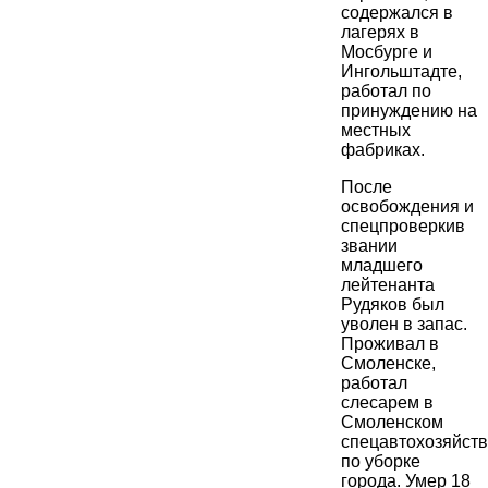
содержался в
лагерях в
Мосбурге и
Ингольштадте,
работал по
принуждению на
местных
фабриках.
После
освобождения и
спецпроверкив
звании
младшего
лейтенанта
Рудяков был
уволен в запас.
Проживал в
Смоленске,
работал
слесарем в
Смоленском
спецавтохозяйст
по уборке
города. Умер 18