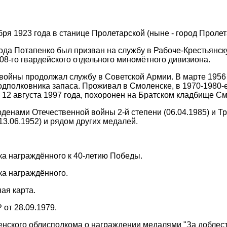
ря 1923 года в станице Пролетарской (ныне - город Пролет
ода Потапенко был призван на службу в Рабоче-Крестьянс
108-го гвардейского отдельного миномётного дивизиона.
войны продолжал службу в Советской Армии. В марте 1956 г
одполковника запаса. Проживал в Смоленске, в 1970-1980-
 12 августа 1997 года, похоронен на Братском кладбище С
денами Отечественной войны 2-й степени (06.04.1985) и Тр
13.06.1952) и рядом других медалей.
чка награждённого к 40-летию Победы.
ка награждённого.
ая карта.
 от 28.09.1979.
нского облисполкома о награждении медалями "За доблестн