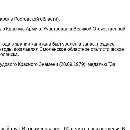
арск в Ростовской области).
кую Красную Армию. Участвовал в Великой Отечественной
ода в звании капитана был уволен в запас, позднее
е годы возглавлял Смоленское областное статистическое
моленска.
удового Красного Знамени (28.09.1979), медалью "За
ый труд. В ознаменование 100-летия со дня рождения В.