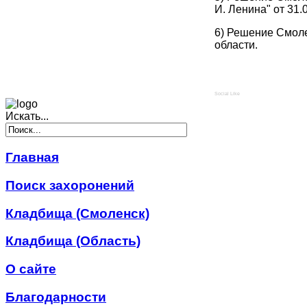
И. Ленина" от 31
6) Решение Смоле
области.
Social Like
Искать...
Главная
Поиск захоронений
Кладбища (Смоленск)
Кладбища (Область)
О сайте
Благодарности