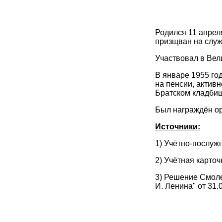
Родился 11 апрел
призщван на служ
Участвовал в Вел
В январе 1955 го
на пенсии, актив
Братском кладби
Был награждён ор
Источники:
1) Учётно-послужн
2) Учётная карточ
3) Решение Смоле
И. Ленина" от 31