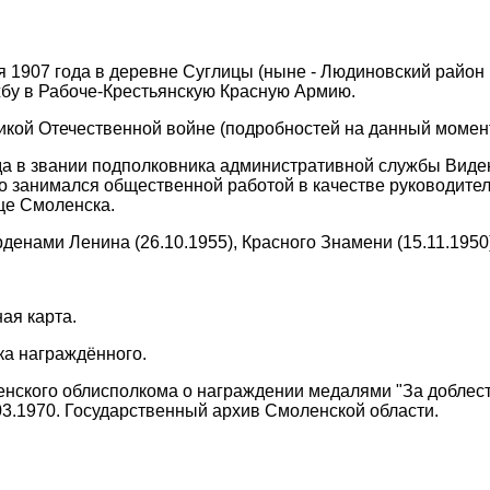
я 1907 года в деревне Суглицы (ныне - Людиновский район 
бу в Рабоче-Крестьянскую Красную Армию.
икой Отечественной войне (подробностей на данный момент
да в звании подполковника административной службы Виде
но занимался общественной работой в качестве руководителя
ще Смоленска.
денами Ленина (26.10.1955), Красного Знамени (15.11.1950)
ая карта.
ка награждённого.
нского облисполкома о награждении медалями "За доблестн
.03.1970. Государственный архив Смоленской области.