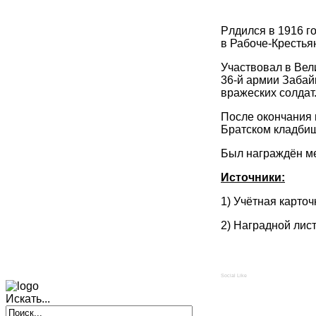
Рлдился в 1916 г
в Рабоче-Кресть
Участвовал в Вел
36-й армии Забай
вражеских солдат
После окончания 
Братском кладби
Был награждён ме
Источники:
1) Учётная карточ
2) Наградной лист
Social Like
Искать...