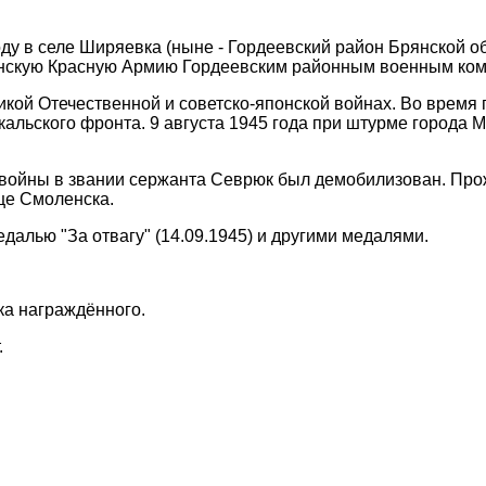
оду в селе Ширяевка (ныне - Гордеевский район Брянской о
янскую Красную Армию Гордеевским районным военным ком
икой Отечественной и советско-японской войнах. Во время 
кальского фронта. 9 августа 1945 года при штурме города 
.
войны в звании сержанта Севрюк был демобилизован. Прож
ще Смоленска.
далью "За отвагу" (14.09.1945) и другими медалями.
ка награждённого.
.