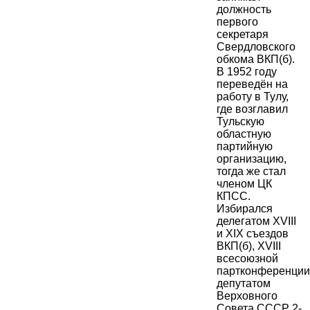
должность
первого
секретаря
Свердловского
обкома ВКП(б).
В 1952 году
переведён на
работу в Тулу,
где возглавил
Тульскую
областную
партийную
организацию,
тогда же стал
членом ЦК
КПСС.
Избирался
делегатом XVIII
и XIX съездов
ВКП(б), XVIII
всесоюзной
партконференции
депутатом
Верховного
Совета СССР 2-