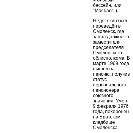
бассейн, или
"Мосбасс").
Недосекин был
переведён в
Смоленск, где
занял должность
заместителя
председателя
Смоленского
облисполкома. В
марте 1969 года
вышел на
пенсию, получив
статус
персонального
пенсионера
союзного
значения. Умер
9 февраля 1976
года, похоронен
на Братском
кладбище
Смоленска.