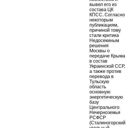
вывел его из
состава ЦК
КПСС. Согласно
некоторым
публикациям,
причиной тому
стали критика
Недосекиным
решения
Москвы о
передаче Крыма
в состав
Украинской ССР,
а также против
перевода в
Тульскую
область
основную
энергетическую
базу
Центрального
Нечерноземья
РСФСР
(Сталиногорский
угольный