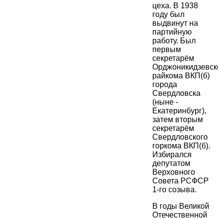
цеха. В 1938
году был
выдвинут на
партийную
работу. Был
первым
секретарём
Орджоникидзевск
райкома ВКП(б)
города
Свердловска
(ныне -
Екатеринбург),
затем вторым
секретарём
Свердловского
горкома ВКП(б).
Избирался
депутатом
Верховного
Совета РСФСР
1-го созыва.
В годы Великой
Отечественной