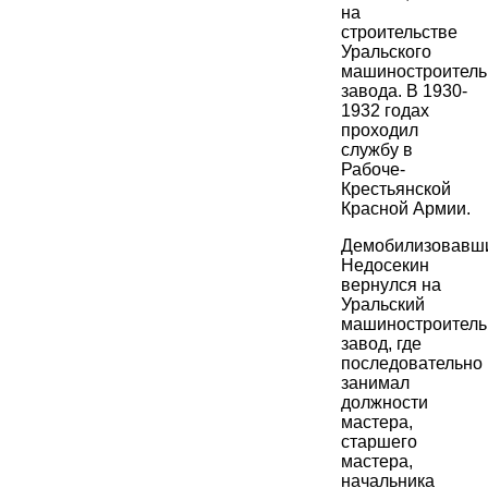
на
строительстве
Уральского
машиностроитель
завода. В 1930-
1932 годах
проходил
службу в
Рабоче-
Крестьянской
Красной Армии.
Демобилизовавши
Недосекин
вернулся на
Уральский
машиностроител
завод, где
последовательно
занимал
должности
мастера,
старшего
мастера,
начальника