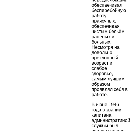
обеспаечивал
бесперебойную
работу
прачечных,
обеспечивая
чистым бельём
раненых и
больных.
Несмотря на
довольно
преклонный
возраст и
слабое
здоровье,
самым лучшим
образом
проявлял себя в
работе.
В июне 1946
года в звании
капитана
администратиной
службы был
уволен в запас.