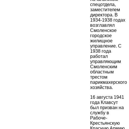
спецотдела,
заместителем
директора. В
1934-1938 годах
возглавлял
Смоленское
городское
жилищное
управление. С
1938 года
работал
управляющим
Смоленским
областным
трестом
парикмахерского
хозяйства.
16 августа 1941
года Клавсут
был призван на
службу в
Рабоче-
Крестьянскую
Красную Армию