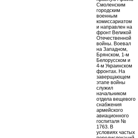
Смоленским
городским
военным
комиссариатом
и направлен на
фронт Великой
Отечественной
войны. Воевал
на Западном,
Брянском, 1-м
Белорусском и
4-м Украинском
фронтах. На
заверщающем
этапе войны
служил
начальником
отдела вещевого
снабжения
армейского
авиационного
госпиталя №
1763. В
условиях частых
передислокаций